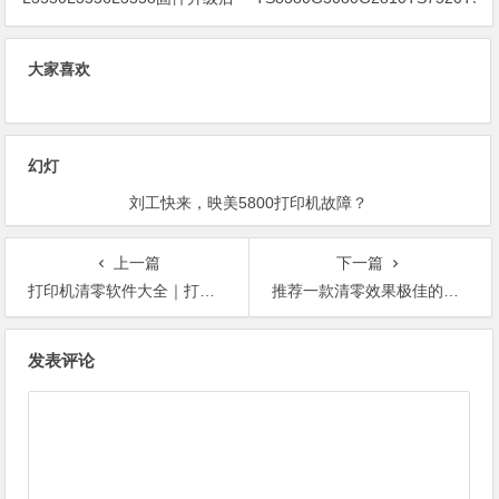
出现printer mode完美解决方法
废墨清零软件使用教程
大家喜欢
幻灯
刘工快来，映美5800打印机故障？
上一篇
下一篇
打印机清零软件大全｜打印机清零软件下载｜打印机清零软件合集
推荐一款清零效果极佳的Win7打印机清零软件
文
发表评论
章
导
航