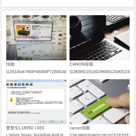
佳能
CANON佳能
G2810ix6780IP4600IP7280G4800IP7200
G2800G1810G3900G2400G2410
废墨清零软件清零方法
打印机废墨清零软件下载使用方
法
爱普生L18050 L655
canon佳能
L3550L3556L3558固件升级后
TS8380G5080G2810TS7520TS75