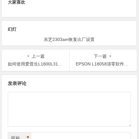
大家喜欢
幻灯
东芝2303am恢复出厂设置
上一篇
下一篇
如何使用爱普生L1800L3106L3108L310清零软件解决打印机墨水垫和墨盒问题？
EPSON L18058清零软件安装步骤
文
发表评论
章
导
航
*
昵称