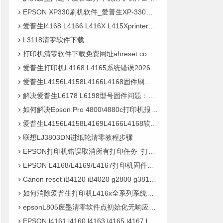
EPSON XP330刷机软件_爱普生XP-330墨盒连供无法识别不认墨盒解决
爱普生l4168 L4166 L416X L415Xprintermode_set jig_push[OK]BT固件升级失败刷机还原
L3118清零软件下载
打印机清零软件下载免费网址ahreset.com快去下载吧！
爱普生打印机L4168 L4165系统错误202604的解决方法
爱普生L4156L4158L4166L4168固件刷机全攻略，让你的打印机驱动更加稳定！
解决爱普生L6178 L6198型号固件问题：刷机修复ET-4750 ET4760固件
如何解决Epson Pro 4800\4880c打印机报错代码0001002dD-清零
爱普生L4156L4158L4169L4166L4168软件刷机程序指南，让你的打印机功能更加强大！ 写一篇文章
联想LJ3803DN进纸轮清零教程步骤
EPSON打印机错误取消所有打印任务_打开扫描仪部件并取出所有来纸…
EPSON L4168/L4169/L4167打印机固件升级刷机常见问题解答
Canon reset iB4120 iB4020 g2800 g3810 mg3580 printer error 5B00
如何消除爱普生打印机L416x全系列系统错误202604故障
epsonL805废墨清零软件点初始化无响应怎么回事？
EPSON l4161 l4160 l4163 l4165 l4167 l4168 l4169打印机开机报错printer mode如何解决？