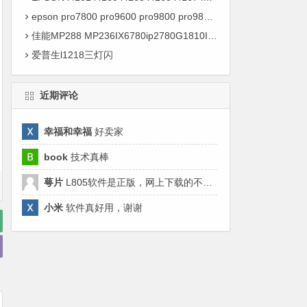
epson pro7800 pro9600 pro9800 pro9880c打印机废墨清零软件_爱普生屏幕0001003f错误代码
佳能MP288 MP236IX6780ip2780G1810IX4000IX5000打印机支持代码5b00废墨清零软件使用方法教程
爱普生l1218三灯闪
近期评论
幸福和幸福
好卖家
book
技术真棒
萼片
L805软件是正版，网上下载的不好用，来这里清零来对了哈。
小米
软件真好用，谢谢