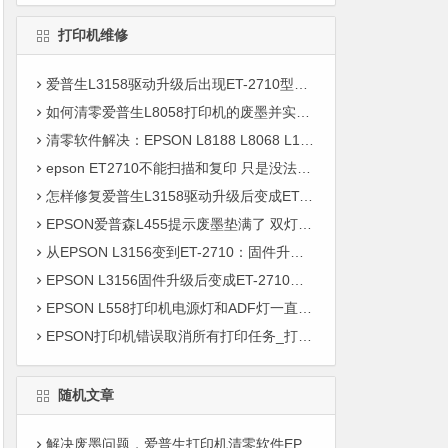
打印机维修
爱普生L3158驱动升级后出现ET-2710型号，有什么解决方法？
如何清零爱普生L8058打印机的废墨并实现无边距打印？
清零软件解决：EPSON L8188 L8068 L18058L8058 XP10580 打印机喷头堵塞清洗喷头
epson ET2710不能扫描和复印 只是没法扫描和WIFI
怎样修复爱普生L3158驱动升级后变成ET-2710型号的问题？
EPSON爱普森L455提示废墨垫满了 双灯来回交替闪
从EPSON L3156变到ET-2710：固件升级引发的问题及解决方案
EPSON L3156固件升级后变成ET-2710？别担心，这里有解决方法！
EPSON L558打印机电源灯和ADF灯一直在闪烁是什么问题？
EPSON打印机错误取消所有打印任务_打开扫描仪部件并取出所有来纸…
随机文章
解决废墨问题，爱普生打印机清零软件EP-M570T ET-2650 EW-M670FT ET-4750