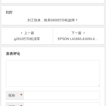
幻灯
请问哪有Epson 1500w清零软件？
上一篇
下一篇
g2810打印机清零
EPSON L4168/L4169/L4167打印机固件升级刷机常见问题解答
文
发表评论
章
导
航
*
昵称