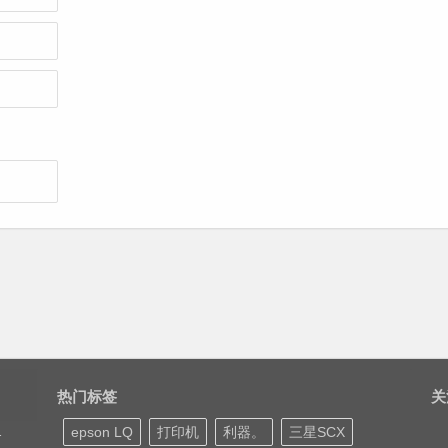
热门标签
关
epson LQ
打印机
利器。
三星SCX