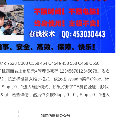
287 c 7528 C308 C368 454 C454e 458 558 C458 C558
开机画面右上角显示●管理员密码:1234567812345678。依次
9272，按选择键进入维护模式。依次按:sysadm菜单(/Kloc。计
0，Stop，0，1进入维护模式。如果打开了CE身份验证，默认
& gt；检查详情，然后依次按Stop，0，0，Stop，0，1进入
我们的微信公众号