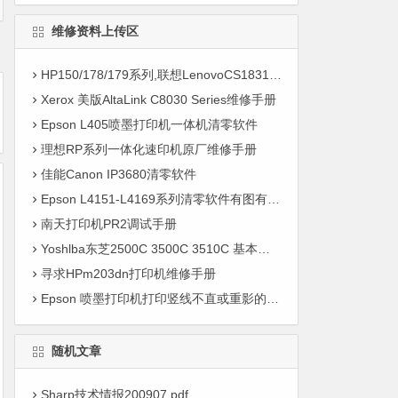
维修资料上传区
HP150/178/179系列,联想LenovoCS1831系列转印带清零软件和视频教程
Xerox 美版AltaLink C8030 Series维修手册
Epson L405喷墨打印机一体机清零软件
理想RP系列一体化速印机原厂维修手册
佳能Canon IP3680清零软件
Epson L4151-L4169系列清零软件有图有真相 不限电脑不限次数永久使用送使用教程
南天打印机PR2调试手册
Yoshlba东芝2500C 3500C 3510C 基本功能操作手册
寻求HPm203dn打印机维修手册
Epson 喷墨打印机打印竖线不直或重影的解决方案
随机文章
Sharp技术情报200907.pdf