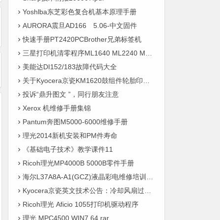
Yoshlba东芝彩色复合机基本原理手册
AURORA震旦AD166 5.06-中文固件
快速手册PT2420PCBrother兄弟标签机
三星打印机清零程序ML1640 ML2240 ML4300 ML2245 ML4200
美能达DI152/183故障代码大全
关于Kyocera京瓷KM1620鼓组件轮胎印改良件的通知
投诉“鼎升图文 ”，同行朋友注意
Xerox 机维修手册集锦
Pantum奔图M5000-6000维修手册
理光2014新机安装和PM件寿命
《基础电子技术》教学课件11
Ricoh理光MP4000B 5000B零件手册
海尔L37A8A-A1(GCZ)液晶彩电维修培训手册
Kyocera京瓷英文技术公告：冷却风扇过滤器维护及滤尘器替换品
Ricoh理光 Aficio 1055打印机驱动程序
理光 MPC4500 WIN7 64.rar