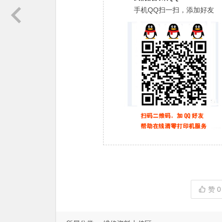
手机QQ扫一扫，添加好友
赞
0