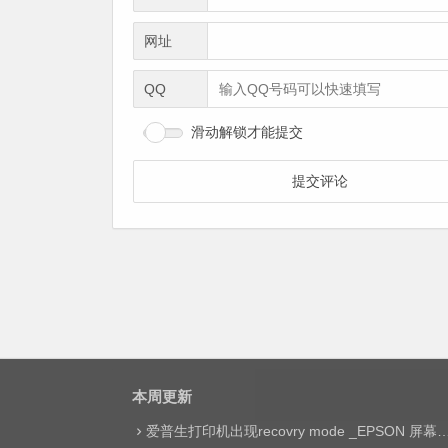
网址
QQ
滑动解锁才能提交
本周更新
爱普生打印机出现recovry mode _EPSON 屏幕显示printer mode set jig网络远程维修