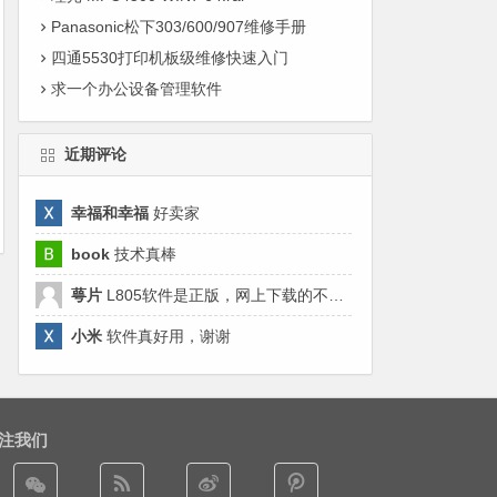
Panasonic松下303/600/907维修手册
四通5530打印机板级维修快速入门
求一个办公设备管理软件
近期评论
幸福和幸福
好卖家
book
技术真棒
萼片
L805软件是正版，网上下载的不好用，来这里清零来对了哈。
小米
软件真好用，谢谢
注我们