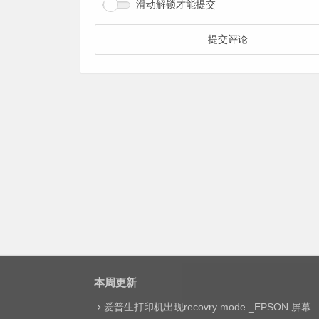
滑动解锁才能提交
本周更新
爱普生打印机出现recovry mode _EPSON 屏幕显示printer mode set jig网络远程维修