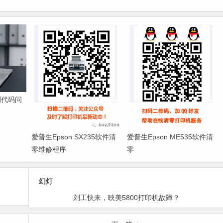
检测代码问
爱普生Epson SX235软件清
爱普生Epson ME535软件清
零维修程序
零
幻灯
刘工快来，映美5800打印机故障？
请问哪有Epson 1500w清零软件？