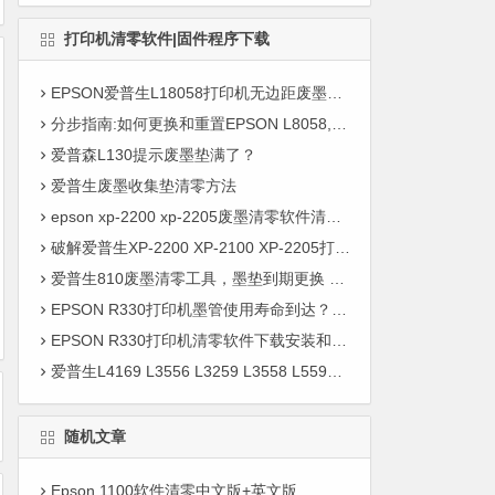
打印机清零软件|固件程序下载
EPSON爱普生L18058打印机无边距废墨垫软件清零图文教程
分步指南:如何更换和重置EPSON L8058, XP10580, L8188, L8068和L18058打印机上的废墨垫，用于无边界打印
爱普森L130提示废墨垫满了？
爱普生废墨收集垫清零方法
epson xp-2200 xp-2205废墨清零软件清零工具，可以解決哪些問題？
破解爱普生XP-2200 XP-2100 XP-2205打印机复位调整程序
爱普生810废墨清零工具，墨垫到期更换 闪红灯怎么办？
EPSON R330打印机墨管使用寿命到达？不用担心，清零软件来帮忙！
EPSON R330打印机清零软件下载安装和使用教程
爱普生L4169 L3556 L3259 L3558 L5590打印机清零软件_打印机清零废墨垫子程序
随机文章
Epson 1100软件清零中文版+英文版