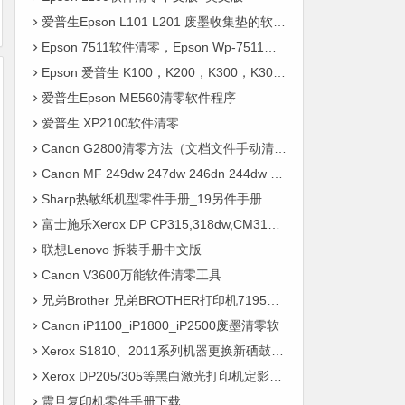
爱普生Epson L101 L201 废墨收集垫的软件清零以及手工吸墨图文教程
Epson 7511软件清零，Epson Wp-7511软件清零 墨量恢复软件，Epson 7011软件清零
Epson 爱普生 K100，K200，K300，K305软件清零
爱普生Epson ME560清零软件程序
爱普生 XP2100软件清零
Canon G2800清零方法（文档文件手动清零方法），亲试有效
Canon MF 249dw 247dw 246dn 244dw 243d 242dw 241d 中文维修手册
Sharp热敏纸机型零件手册_19另件手册
富士施乐Xerox DP CP315,318dw,CM315,318z_中文维修手册
联想Lenovo 拆装手册中文版
Canon V3600万能软件清零工具
兄弟Brother 兄弟BROTHER打印机7195DW加粉后清零方法图解
Canon iP1100_iP1800_iP2500废墨清零软
Xerox S1810、2011系列机器更换新硒鼓后清零
Xerox DP205/305等黑白激光打印机定影手动清零
震旦复印机零件手册下载