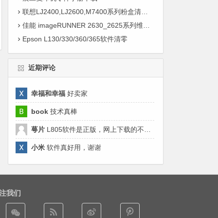
联想LJ2400,LJ2600,M7400系列粉盒清零方式（图）
佳能 imageRUNNER 2630_2625系列维修手册
Epson L130/330/360/365软件清零
近期评论
幸福和幸福
好卖家
book
技术真棒
萼片
L805软件是正版，网上下载的不好用，来这里清零来对了哈。
小米
软件真好用，谢谢
注我们