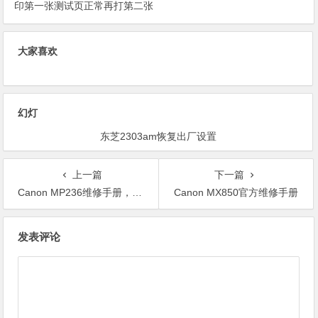
印第一张测试页正常再打第二张
测试页就警告闪无法打印
大家喜欢
幻灯
东芝2303am恢复出厂设置
上一篇
下一篇
Canon MP236维修手册，简明维修手册，工厂维修手册(中文版).
Canon MX850官方维修手册
文
发表评论
章
导
航