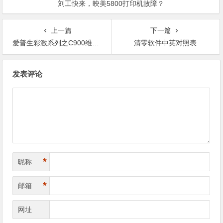
刘工快来，映美5800打印机故障？
上一篇
下一篇
爱普生彩激系列之C900维修资料
清零软件中英对照表
文
发表评论
章
导
航
*
昵称
*
邮箱
网址