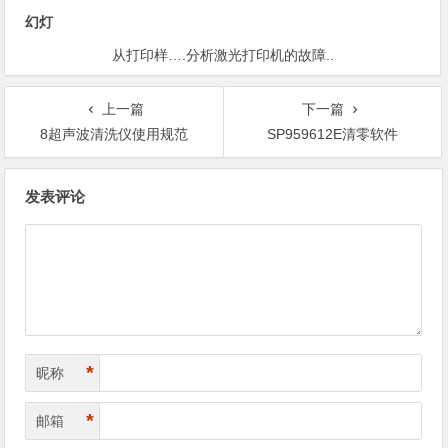
幻灯
从打印样….分析激光打印机的故障..
上一篇
下一篇
8超声波清洗仪使用规范
SP959612E清零软件
文
发表评论
章
导
航
*
昵称
*
邮箱