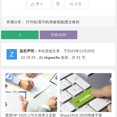
赏
赞
0
分享
所属分类：
打印机/复印机维修视频|图文教程
1
京瓷1635
版权声明：
本站原创文章，于2023年12月20日
22:19:33
，由
zhgweXa
发表，共 91 字。
惠普HP 1025,176大保养之定影
Sharp1818,1820维修手册