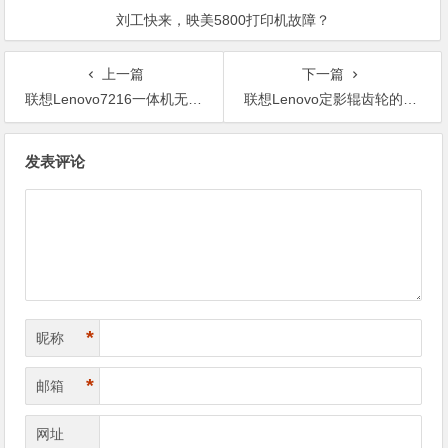
刘工快来，映美5800打印机故障？
上一篇
下一篇
联想Lenovo7216一体机无法打印02代码分析，马达传感器电路故障视频
联想Lenovo定影辊齿轮的拆卸视频教程
文
发表评论
章
导
航
*
昵称
*
邮箱
网址