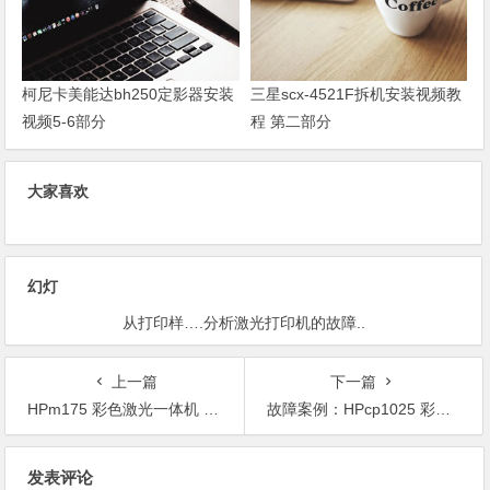
柯尼卡美能达bh250定影器安装
三星scx-4521F拆机安装视频教
视频5-6部分
程 第二部分
大家喜欢
幻灯
从打印样….分析激光打印机的故障..
上一篇
下一篇
HPm175 彩色激光一体机 出错误代码 10.1000耗材记忆错的误解决办法
故障案例：HPcp1025 彩色激光打印机 四灯闪烁 四灯全亮 4灯全亮 常亮
文
发表评论
章