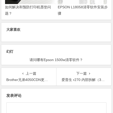
如何解决和预防打印机墨垫问
EPSON L18058清零软件安装步
题？
骤
大家喜欢
幻灯
请问哪有Epson 1500w清零软件？
上一篇
下一篇
Brother兄弟4050CDN更换转印带图解
爱普生 r270 内部拆解（3） 免费
文
发表评论
章
导
航