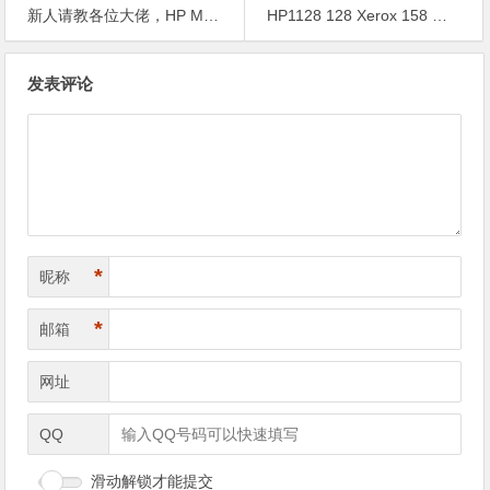
新人请教各位大佬，HP M403d原装硒鼓要怎么加粉
HP1128 128 Xerox 158 加完粉出黑印怎么办？
文
发表评论
章
导
航
*
昵称
*
邮箱
网址
QQ
滑动解锁才能提交