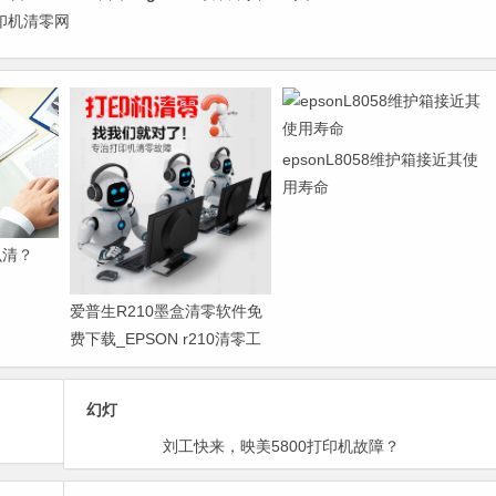
打印机清零网
epsonL8058维护箱接近其使
用寿命
么清？
爱普生R210墨盒清零软件免
费下载_EPSON r210清零工
具
幻灯
请问哪有Epson 1500w清零软件？