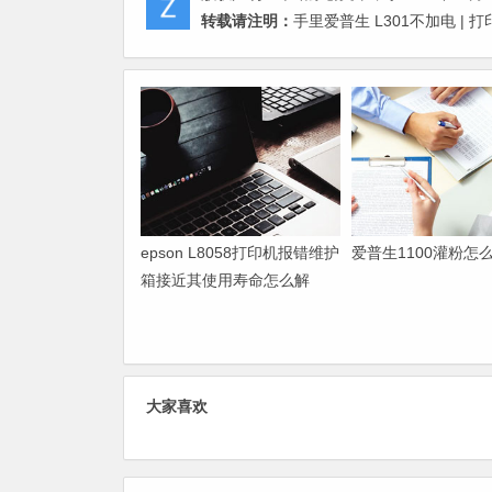
转载请注明：
手里爱普生 L301不加电 | 
epson L8058打印机报错维护
爱普生1100灌粉怎
箱接近其使用寿命怎么解
决？
大家喜欢