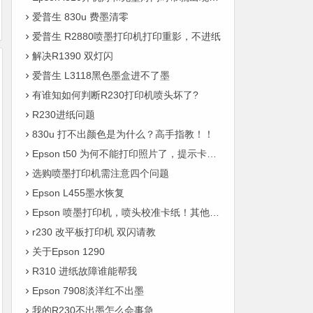
爱普生 830u 费墨清零
爱普生 R2880喷墨打印机打印重影，不进纸
解决R1390 双灯闪
爱普生 L3118黑色墨盒进不了墨
有谁知如何判断R230打印机喷头坏了?
R230进纸问题
830u 打不出颜色是为什么？高手指教！！
Epson t50 为何不能打印照片了，提示卡纸？修机器的人说这个问题很少见。莫名其妙啊
选购喷墨打印机需注意四个问题
Epson L455墨水恢复
Epson 喷墨打印机，喷头校准卡纸！其他打印正常
r230 改平板打印机 双闪请教
关于Epson 1290
R310 进纸故障谁能帮我
Epson 7908淡洋红不出墨
我的R230不出墨怎么会事急