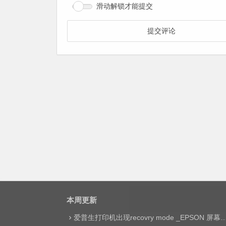
滑动解锁才能提交
本周更新
爱普生打印机出现recovry mode _EPSON 屏幕显示printer mode set jig网络远程维修