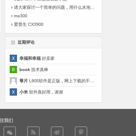
请大家探讨一个简单的问题，用什么水泡打印头好啊？
me300
爱普生 CX3900
近期评论
幸福和幸福
好卖家
book
技术真棒
萼片
L805软件是正版，网上下载的不好用，来这里清零来对了哈。
小米
软件真好用，谢谢
注我们