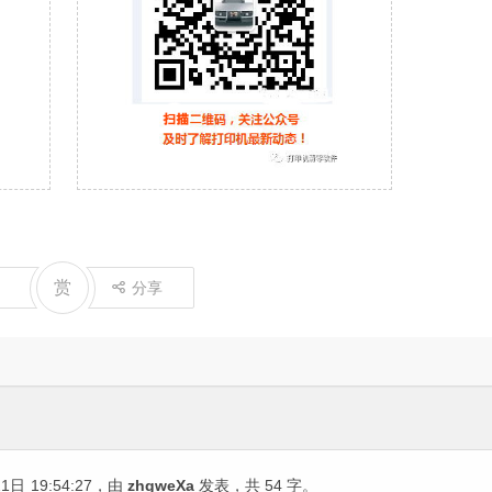
赏
分享
21日
19:54:27
，由
zhgweXa
发表，共 54 字。