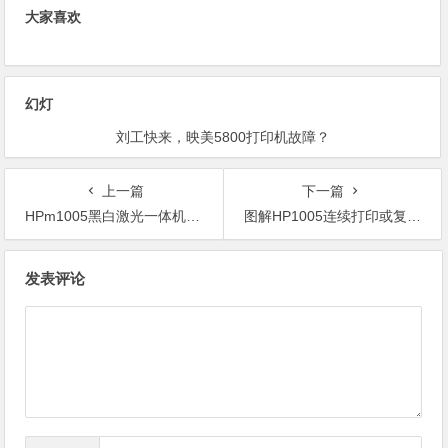
大家喜欢
幻灯
刘工快来，映美5800打印机故障？
上一篇
下一篇
HPm1005黑白激光一体机 报错：Device error Press 故障处理案例
图解HP1005连续打印或复印预热过长的现象解决方法
文
发表评论
章
导
航