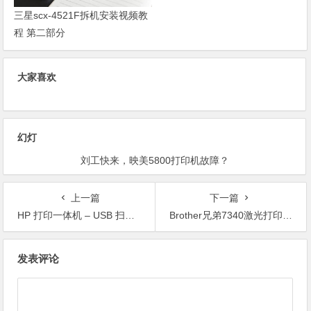
三星scx-4521F拆机安装视频教
程 第二部分
大家喜欢
幻灯
刘工快来，映美5800打印机故障？
上一篇
下一篇
HP 打印一体机 – USB 扫描仪连接错误解决方法 (Windows)
Brother兄弟7340激光打印一体机如何用电脑接收传真
文
发表评论
章
导
航