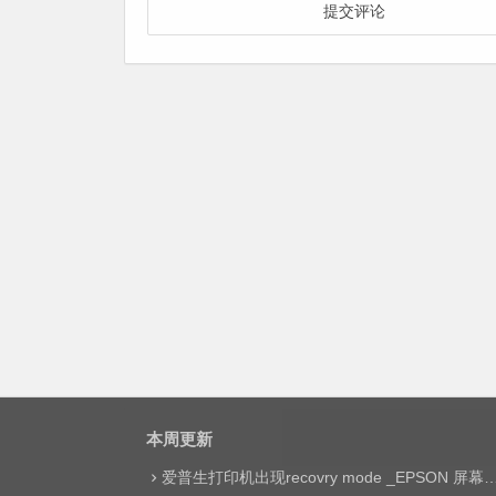
本周更新
爱普生打印机出现recovry mode _EPSON 屏幕显示printer mode set jig网络远程维修