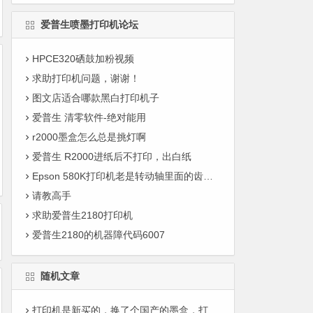
爱普生喷墨打印机论坛
HPCE320硒鼓加粉视频
求助打印机问题，谢谢！
图文店适合哪款黑白打印机子
爱普生 清零软件-绝对能用
r2000墨盒怎么总是挑灯啊
爱普生 R2000进纸后不打印，出白纸
Epson 580K打印机老是转动轴里面的齿轮打断了，新的才换上去几天又断了
请教高手
求助爱普生2180打印机
爱普生2180的机器障代码6007
随机文章
打印机是新买的，换了个国产的墨盒，打印不出红色的