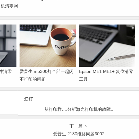
打印机清零网
软件清零
爱普生 me300灯全部一起闪
Epson ME1 ME1+ 复位清零
不打印的问题
工具
幻灯
从打印样….分析激光打印机的故障..
下一篇
爱普生 2180维修问题6002