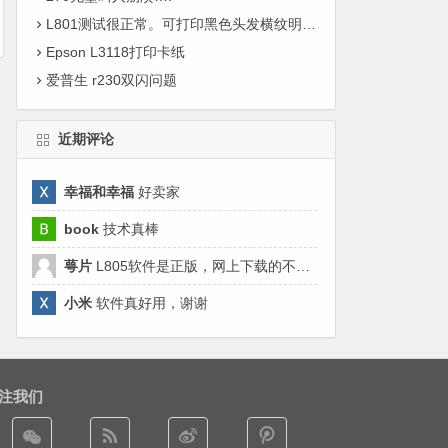
L801测试很正常。可打印黑色头发横纹明显。。
Epson L3118打印卡纸
爱普生 r230双闪问题
近期评论
幸福和幸福
好卖家
book
技术真棒
萼片
L805软件是正版，网上下载的不好用，来这里清零来对了哈。
小米
软件真好用，谢谢
注我们