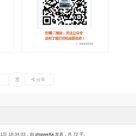
赏
分享
21日
18:34:03
，由
zhgweXa
发表，共 72 字。